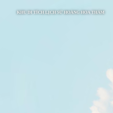
KHU DI TÍCH LỊCH SỬ HOÀNG HOA THÁM